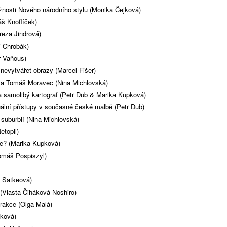
žnosti Nového národního stylu (Monika Čejková)
áš Knoflíček)
eza Jindrová)
j Chrobák)
r Vaňous)
 nevytvářet obrazy (Marcel Fišer)
b a Tomáš Moravec (Nina Michlovská)
 samolibý kartograf (Petr Dub & Marika Kupková)
ální přístupy v současné české malbě (Petr Dub)
suburbií (Nina Michlovská)
etopil)
e? (Marika Kupková)
omáš Pospiszyl)
a Satkeová)
 (Vlasta Čiháková Noshiro)
rakce (Olga Malá)
ková)