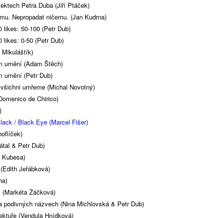
jektech Petra Duba (Jiří Ptáček)
mu. Nepropadat ničemu. (Jan Kudrna)
 likes: 50-100 (Petr Dub)
 likes: 0-50 (Petr Dub)
 Mikuláštík)
m umění (Adam Štěch)
m umění (Petr Dub)
e všichni umřeme (Michal Novotný)
Domenico de Chirico)
)
ack / Black Eye (Marcel Fišer)
oflíček)
átal & Petr Dub)
l Kubesa)
(Edith Jeřábková)
ha)
y (Markéta Žáčková)
 a podivných názvech (Nina Michlovská & Petr Dub)
ektuře (Vendula Hnídková)