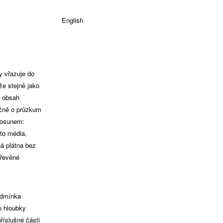
English
y vřazuje do
že stejně jako
í obsah
nečně o průzkum
posunem:
oto média,
á plátna bez
dřevěné
odmínka
o hloubky
říslušné části