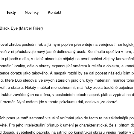
Texty
Novinky
Kontakt
Black Eye (Marcel Fišer)
oval zhruba poslední rok a již nyní poprvé prezentuje na veřejnosti, se logick
oveň v ní představuje nový jasně definovaný úsek. Kontinuita spočívá v tom, 
omto případě o díla, v nichž absentuje nějaký na první pohled zřejmý konvenčn
 formální kvality, dále o obrazy expandující směrem k reliéfu a objektu, a ko
ence obrazu jako takového. A naopak rozdíl by se dal popsat následujícím 
, které Dub sledoval ve svých starších pracích, byly materiální hranice toh
ovořit o obrazu. Někdy mačkal monochromní, malířsky zcela tradičně pojednan
truktur zavěšených na stěnu, v posledních letech naopak plátna vypínal na 
etí rozměr. Nyní ovšem jde v tomto průzkumu dál, doslova „za obraz“.
h prací je totiž samotné vizuální vnímání jako de facto ta nejzákladnější p
tě. Pro jeho intelektuální přístup k umění je charakteristické, že si přitom d
d dopadu světelného paprsku na sítnici po konstrukci obrazu vnější reality v p