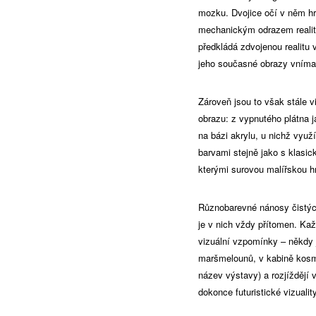
mozku. Dvojice očí v něm hra
mechanickým odrazem reality,
předkládá zdvojenou realitu
jeho současné obrazy vnímat 
Zároveň jsou to však stále 
obrazu: z vypnutého plátna j
na bázi akrylu, u nichž vyu
barvami stejně jako s klasic
kterými surovou malířskou hm
Různobarevné nánosy čistých 
je v nich vždy přítomen. Kaž
vizuální vzpomínky – někdy j
maršmelounů, v kabině kosmi
název výstavy) a rozjíždějí
dokonce futuristické vizuality