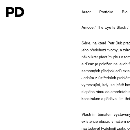
PD
Autor
Portfolio
Bio
Amoce / The Eye Is Black / 
Série, na které Petr Dub prac
jeho předchozí tvorby, a zár
několikrát předtím jde i v t
a důraz je položen na jejich
samotných předpokladů exist
Jedním z ústředních problémů
vymezující, kdy lze ještě h
slepého rámu do amorfních s
konstrukce a přidával jim tř
Vlastním tématem vystavenýc
existence obrazu v našem svě
nastudoval fyziologii zraku o