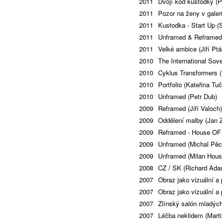
2011
Dvojí kód kustodky (P
2011
Pozor na ženy v galer
2011
Kustodka - Start Up 
2011
Unframed & Reframed
2011
Velké ambice (Jiří Pt
2010
The International Sov
2010
Cyklus Transformers (
2010
Portfolio (Kateřina Tu
2010
Unframed (Petr Dub)
2009
Reframed (Jiří Valoch)
2009
Oddělení malby (Jan 
2009
Reframed - House OF 
2009
Unframed (Michal Pě
2009
Unframed (Milan Hous
2008
CZ / SK (Richard Ada
2007
Obraz jako vizuální a 
2007
Obraz jako vizuální a 
2007
Zlínský salón mladých
2007
Léčba neklidem (Marti