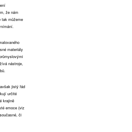
není
tím, že nám
ně tak můžeme
vnímání.
 malovaného
asné materiály
i průmyslovými
žívá nástroje,
obů.
avšak jistý řád
ují určité
é krajině
sté emoce (viz
 současné, či