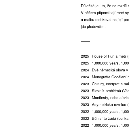
Důležité je i to, že na rozdí
V něčem připomínají rané sy
a malbu redukoval na její pod
jde především.
2025
House of Fun a mětí (
2025
1,000,000 years, 1,000
2024
Dvě německá slova v 
2024
Monografie Oddělení 
2023
Chirurg, interpret a 
2023
Slovník problémů (Vác
2023
Manifesty, nebo afor
2023
Asymetrická rovnice (
2022
1,000,000 years, 1,000
2022
Bůh si to žádá (Lenka
2022
1,000,000 years, 1,000