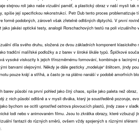
je stejnou roli jako naše vizuální paměť, a plastický obraz v naší mysli tak 
 spíše její specifickou rekonstrukcí. Petr Dub tento proces problematizuje 
 ve formě podobných, zároveň však zřetelně odlišných diptychů. V první rovi
jako jakési optické testy, analogii Rorschachových testů na poli vizuálního 
vizuální díla svého druhu, složená ze dvou základních komponent klasického
ako tradiční malířské podložky a z barev v široké škále typů. Špičkové souč
žívá vysoké viskozity k jejich třírozměrnému formování, kombinuje s laciným
kými barvami olejovými. Někdy je dále gesticky „modeluje“ štětcem, jindy pou
otu pouze krájí a stříhá, a často je na plátno nanáší v podobě amorfních bl
barev působí na první pohled jako čirý chaos, spíše jako paleta než obraz, 
dý z nich působí odlišně a v mysli diváka, který je soustředěně pozoruje, evok
ako bychom se ocitli uprostřed ostrova plovoucích plastů, jindy zase v sladk
cké lodi nebo v animovaném filmu. Jsou to zkrátka obrazy, které vzbuzují ji
 vizuální fantazii do různých směrů, ovšem vždy spojených s různými sférami
.