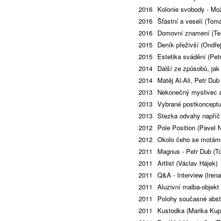
2016
Kolonie svobody - Mo
2016
Šťastní a veselí (Tom
2016
Domovní znamení (Ter
2015
Deník přeživší (Ondře
2015
Estetika svádění (Pet
2014
Další ze způsobů, jak
2014
Matěj Al-Ali, Petr Du
2013
Nekonečný myslivec a
2013
Vybrané postkonceptu
2013
Stezka odvahy napříč 
2012
Pole Position (Pavel N
2012
Okolo čeho se motám
2011
Magnus - Petr Dub (T
2011
Artlist (Václav Hájek)
2011
Q&A - Interview (Iren
2011
Aluzivní malba-objekt
2011
Polohy současné abst
2011
Kustodka (Marika Kup