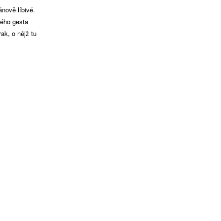
ánově líbivé.
kého gesta
ak, o nějž tu