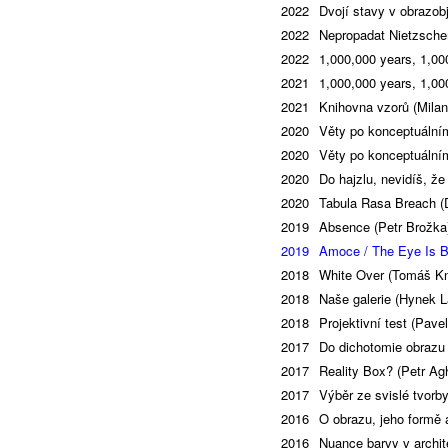
2022
Dvojí stavy v obrazob
2022
Nepropadat Nietzsche
2022
1,000,000 years, 1,000
2021
1,000,000 years, 1,000
2021
Knihovna vzorů (Milan
2020
Věty po konceptuální
2020
Věty po konceptuální
2020
Do hajzlu, nevidíš, ž
2020
Tabula Rasa Breach (
2019
Absence (Petr Brožka
2019
Amoce / The Eye Is Bl
2018
White Over (Tomáš Kn
2018
Naše galerie (Hynek L
2018
Projektivní test (Pave
2017
Do dichotomie obrazu 
2017
Reality Box? (Petr Ag
2017
Výběr ze svislé tvorb
2016
O obrazu, jeho formě
2016
Nuance barvy v archit