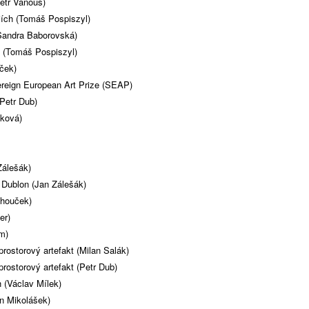
etr Vaňous)
iích (Tomáš Pospiszyl)
(Sandra Baborovská)
 (Tomáš Pospiszyl)
áček)
ereign European Art Prize (SEAP)
Petr Dub)
čková)
Zálešák)
Dublon (Jan Zálešák)
chouček)
er)
m)
prostorový artefakt (Milan Salák)
prostorový artefakt (Petr Dub)
 (Václav Mílek)
n Mikolášek)