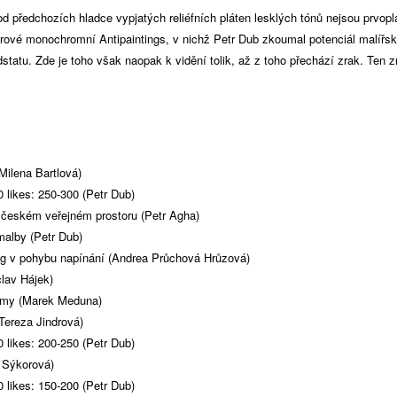
l od předchozích hladce vypjatých reliéfních pláten lesklých tónů nejsou prvopl
rové monochromní Antipaintings, v nichž Petr Dub zkoumal potenciál malířs
statu. Zde je toho však naopak k vidění tolik, až z toho přechází zrak. Ten zr
Milena Bartlová)
 likes: 250-300 (Petr Dub)
českém veřejném prostoru (Petr Agha)
malby (Petr Dub)
mág v pohybu napínání (Andrea Průchová Hrůzová)
lav Hájek)
ismy (Marek Meduna)
Tereza Jindrová)
 likes: 200-250 (Petr Dub)
 Sýkorová)
 likes: 150-200 (Petr Dub)