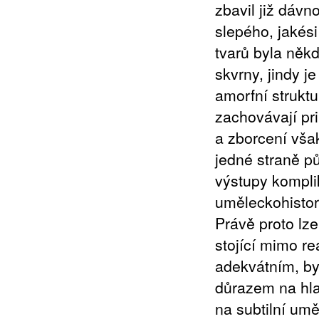
zbavil již dávn
slepého, jakési
tvarů byla něk
skvrny, jindy j
amorfní struktu
zachovávají pri
a zborcení však
jedné straně p
výstupy kompli
uměleckohistori
Právě proto lze
stojící mimo re
adekvátním, b
důrazem na hl
na subtilní um