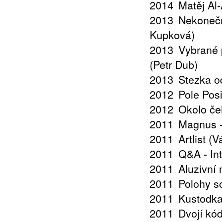
2014
Matěj Al
2013
Nekonečn
Kupková)
2013
Vybrané 
(Petr Dub)
2013
Stezka o
2012
Pole Posi
2012
Okolo če
2011
Magnus -
2011
Artlist (
2011
Q&A - In
2011
Aluzivní
2011
Polohy s
2011
Kustodka
2011
Dvojí kó