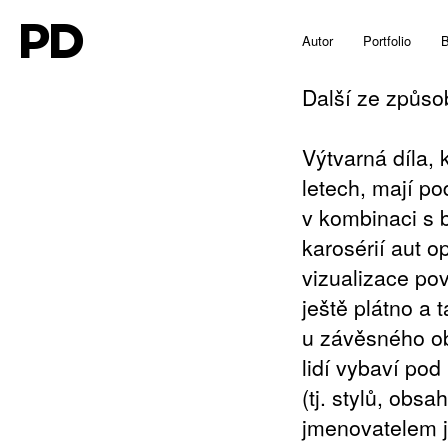
PD
Autor
Portfolio
B
Další ze způsob
Výtvarná díla, 
letech, mají p
v kombinaci s 
karosérií aut o
vizualizace pov
ještě plátno a 
u závěsného obr
lidí vybaví po
(tj. stylů, obsa
jmenovatelem j