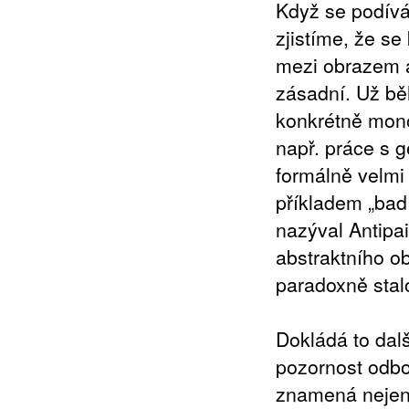
Když se podívá
zjistíme, že s
mezi obrazem a
zásadní. Už bě
konkrétně mono
např. práce s g
formálně velmi 
příkladem „bad 
nazýval Antipai
abstraktního o
paradoxně stal
Dokládá to dal
pozornost odbor
znamená nejen 