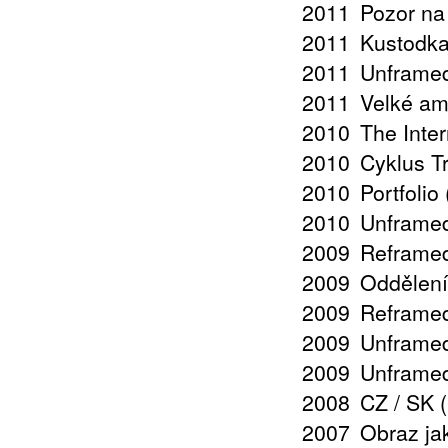
2011
Pozor na
2011
Kustodka
2011
Unframed
2011
Velké amb
2010
The Inte
2010
Cyklus T
2010
Portfolio
2010
Unframed
2009
Reframed 
2009
Oddělení
2009
Reframed
2009
Unframed
2009
Unframed
2008
CZ / SK 
2007
Obraz jak