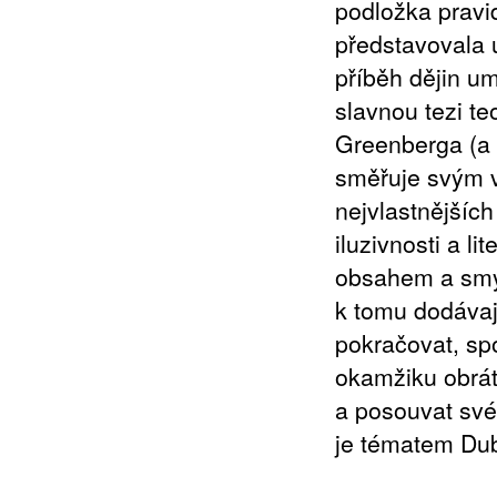
podložka pravi
představovala 
příběh dějin um
slavnou tezi t
Greenberga (a 
směřuje svým 
nejvlastnějšíc
iluzivnosti a l
obsahem a smy
k tomu dodávají
pokračovat, sp
okamžiku obrát
a posouvat své 
je tématem Du