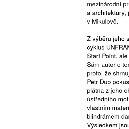
mezinárodní pr
a architektury,
v Mikulově.
Z výběru jeho 
cyklus UNFRAM
Start Point, al
Sám autor o tom
proto, že shrn
Petr Dub pokus
plátna z jeho 
ústředního moti
vlastním mater
blindrámem dan
Výsledkem jsou