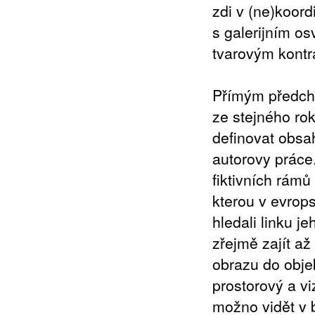
zdi v (ne)koor
s galerijním os
tvarovým kontr
Přímým předchů
ze stejného ro
definovat obsa
autorovy práce.
fiktivních rámů
kterou v evrop
hledali linku j
zřejmě zajít a
obrazu do obje
prostorový a vi
možno vidět v