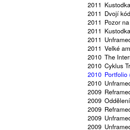
2011
Kustodka
2011
Dvojí kó
2011
Pozor na
2011
Kustodka
2011
Unframed
2011
Velké amb
2010
The Inte
2010
Cyklus T
2010
Portfolio
2010
Unframed
2009
Reframed 
2009
Oddělení
2009
Reframed
2009
Unframed
2009
Unframed