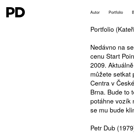
PD
Autor
Portfolio
B
Portfolio (Kate
Nedávno na seb
cenu Start Poi
2009. Aktuáln
můžete setkat p
Centra v České
Brna. Bude to 
potáhne vozík 
se mu bude kli
Petr Dub (1979)