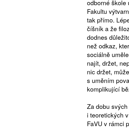
odborné škole u
Fakultu výtvarn
tak přímo. Lépe
číšník a že fil
dodnes důležit
než odkaz, kter
sociálně uměle
najít, držet, n
nic držet, může
s uměním považ
komplikující bě
Za dobu svých 
i teoretických 
FaVU v rámci pr