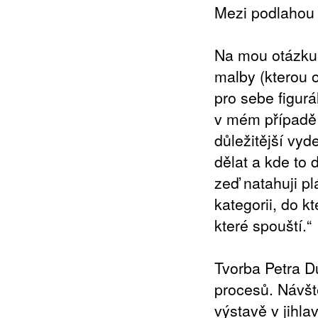
Mezi podlahou 
Na mou otázku,
malby (kterou 
pro sebe figurá
v mém případě
důležitější vyd
dělat a kde to 
zeď natahuji pl
kategorii, do 
které spouští.“
Tvorba Petra Du
procesů. Návšt
výstavě v jihl