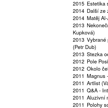
2015
Estetika
2014
Další ze 
2014
Matěj Al
2013
Nekonečn
Kupková)
2013
Vybrané 
(Petr Dub)
2013
Stezka o
2012
Pole Posi
2012
Okolo če
2011
Magnus -
2011
Artlist (
2011
Q&A - In
2011
Aluzivní
2011
Polohy s