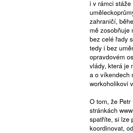
i v rámci stáže
uměleckoprůmys
zahraničí, běhe
mě zosobňuje mo
bez celé řady 
tedy i bez uměn
opravdovém oso
vlády, která je
a o víkendech s
workoholikovi v
O tom, že Petr
stránkách www.p
spatříte, si lz
koordinovat, od