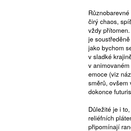
Různobarevné n
čirý chaos, spí
vždy přítomen. 
je soustředěně
jako bychom se 
v sladké kraji
v animovaném fi
emoce (viz náze
směrů, ovšem v
dokonce futurist
Důležité je i t
reliéfních plát
připomínají ra