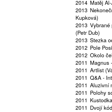
2014
Matěj Al
2013
Nekonečn
Kupková)
2013
Vybrané 
(Petr Dub)
2013
Stezka o
2012
Pole Posi
2012
Okolo če
2011
Magnus -
2011
Artlist (
2011
Q&A - In
2011
Aluzivní
2011
Polohy s
2011
Kustodka
2011
Dvojí kó