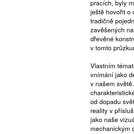
pracích, byly m
ještě hovořit 
tradičně pojed
zavěšených na 
dřevěné konstru
v tomto průzku
Vlastním témat
vnímání jako d
v našem světě. 
charakteristick
od dopadu svět
reality v přísl
jako naše vizuá
mechanickým odr