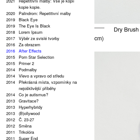
2021
Repetitivní malby: Vše je kopií
kopie kopie.
2020
Palindrom: Repetitivní malby
2019
Black Eye
2019
The Eye Is Black
Dry Brush 
2018
Lorem Ipsum
cm)
2017
Výběr ze svislé tvorby
2016
Za obrazem
2016
After Effects
2015
Porn Star Selection
2015
Primer 2
2014
Podmalby
2014
Vlevo a vpravo od středu
2014
Překrásná místa, vzpomínky na
nejošklivější příběhy
2014
Co je autismus?
2013
Gravitace?
2013
Hyperhybridy
2013
(B)ollywood
2012
Č. 23-27
2012
Směna
2011
Trikolóra
2011
Super End