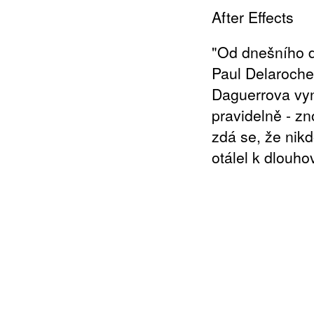
After Effects
"Od dnešního dn
Paul Delaroche 
Daguerrova vyná
pravidelně - z
zdá se, že nikd
otálel k dlouho