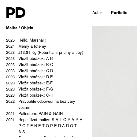
PD
Autor
Portfolio
Malba / Objekt
2025
Hello, Marshall!
2024
Memy a totemy
2023
213,81 Kg (Potentiální příčiny a tipy)
2023
Vložit obrázek: A-B
2023
Vložit obrázek: B-C
2023
Vložit obrázek: C-D
2023
Vložit obrázek: D-E
2023
Vložit obrázek: E-F
2023
Vložit obrázek: F-G
2023
Vložit obrázek: G-H
2022
Pravoúhlé odpovědi na beztvarý
vesmír
2021
Palindrom: PAIN & GAIN
2021
Repetitivní malby: S A T O R A R E
P O T E N E T O P E R A R O T
A S