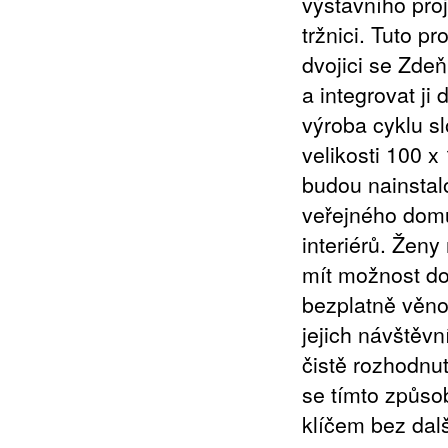
výstavního pro
tržnici. Tuto p
dvojici se Zde
a integrovat j
výroba cyklu s
velikosti 100 
budou nainstal
veřejného domu
interiérů. Ženy
mít možnost do
bezplatně věno
jejich návštěv
čistě rozhodnu
se tímto způs
klíčem bez dalš