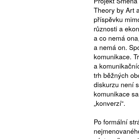
Projekt Směna 
Theory by Art 
příspěvku mimo 
různosti a eko
a co nemá ona,
a nemá on. Spo
komunikace. T
a komunikačníc
trh běžných ob
diskurzu není s
komunikace sam
„konverzí“.
Po formální st
nejmenovaného 