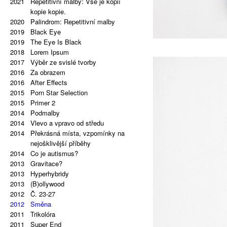
2021
Repetitivní malby: Vše je kopií
kopie kopie.
2020
Palindrom: Repetitivní malby
2019
Black Eye
2019
The Eye Is Black
2018
Lorem Ipsum
2017
Výběr ze svislé tvorby
2016
Za obrazem
2016
After Effects
2015
Porn Star Selection
2015
Primer 2
2014
Podmalby
2014
Vlevo a vpravo od středu
2014
Překrásná místa, vzpomínky na
nejošklivější příběhy
2014
Co je autismus?
2013
Gravitace?
2013
Hyperhybridy
2013
(B)ollywood
2012
Č. 23-27
2012
Směna
2011
Trikolóra
2011
Super End