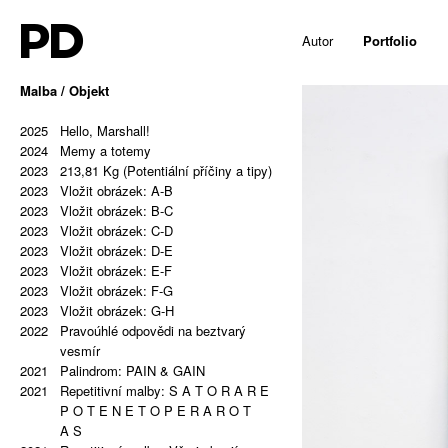
PD
Autor
Portfolio
Malba / Objekt
2025
Hello, Marshall!
2024
Memy a totemy
2023
213,81 Kg (Potentiální příčiny a tipy)
2023
Vložit obrázek: A-B
2023
Vložit obrázek: B-C
2023
Vložit obrázek: C-D
2023
Vložit obrázek: D-E
2023
Vložit obrázek: E-F
2023
Vložit obrázek: F-G
2023
Vložit obrázek: G-H
2022
Pravoúhlé odpovědi na beztvarý
vesmír
2021
Palindrom: PAIN & GAIN
2021
Repetitivní malby: S A T O R A R E
P O T E N E T O P E R A R O T
A S