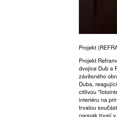
Projekt (REF
Projekt Refram
dvojice Dub a 
závěsného obra
Duba, reagující
citlivou "fotoin
interiéru na pr
trvalou součás
naopak trvají 