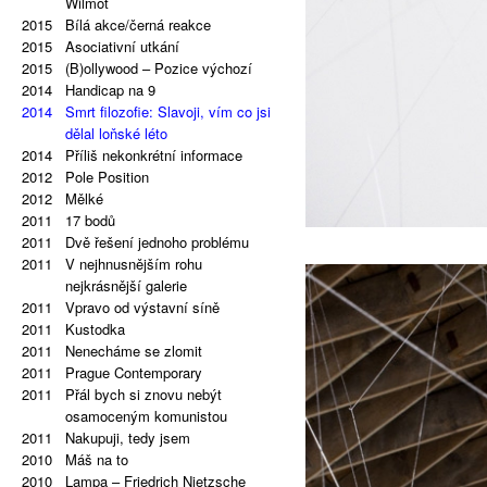
2021
Repetitivní malby: Vše je kopií
Wilmot
2015
kopie kopie.
Bílá akce/černá reakce
2020
2015
Palindrom: Repetitivní malby
Asociativní utkání
2019
2015
Black Eye
(B)ollywood – Pozice výchozí
2019
2014
The Eye Is Black
Handicap na 9
2018
2014
Lorem Ipsum
Smrt filozofie: Slavoji, vím co jsi
2017
Výběr ze svislé tvorby
dělal loňské léto
2016
2014
Za obrazem
Příliš nekonkrétní informace
2016
2012
After Effects
Pole Position
2015
2012
Porn Star Selection
Mělké
2015
2011
Primer 2
17 bodů
2014
2011
Podmalby
Dvě řešení jednoho problému
2014
2011
Vlevo a vpravo od středu
V nejhnusnějším rohu
2014
Překrásná místa, vzpomínky na
nejkrásnější galerie
2011
nejošklivější příběhy
Vpravo od výstavní síně
2014
2011
Co je autismus?
Kustodka
2013
2011
Gravitace?
Nenecháme se zlomit
2013
2011
Hyperhybridy
Prague Contemporary
2013
2011
(B)ollywood
Přál bych si znovu nebýt
2012
Č. 23-27
osamoceným komunistou
2012
2011
Směna
Nakupuji, tedy jsem
2011
2010
Trikolóra
Máš na to
2011
2010
Super End
Lampa – Friedrich Nietzsche