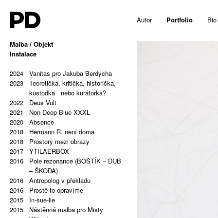
PD
Autor
Portfolio
Bio
Malba / Objekt
2025
Instalace
Hello, Marshall!
2024
Memy a totemy
2023
2024
213,81 Kg (Potentiální příčiny
Vanitas pro Jakuba Berdycha
2023
a tipy)
Teoretička, kritička, historička,
2023
Vložit obrázek: A-B
kustodka nebo kurátorka?
2023
2022
Vložit obrázek: B-C
Deus Vult
2023
2021
Vložit obrázek: C-D
Non Deep Blue XXXL
2023
2020
Vložit obrázek: D-E
Absence
2023
2018
Vložit obrázek: E-F
Hermann R. není doma
2023
2018
Vložit obrázek: F-G
Prostory mezi obrazy
2023
2017
Vložit obrázek: G-H
YTILAERBOX
2022
2016
Pravoúhlé odpovědi na beztvarý
Pole rezonance (BOŠTÍK – DUB
vesmír
– ŠKODA)
2021
2016
Palindrom: PAIN & GAIN
Antropolog v překladu
2021
2016
Repetitivní malby: S A T O R
Prostě to opravíme
2015
A R E P O T E N E T O P E R
In-sue-lie
2015
A R O T A S
Nástěnná malba pro Misty