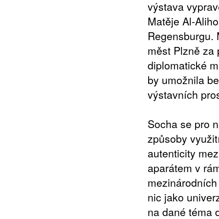
výstava vyprav
Matěje Al-Ali
Regensburgu. M
měst Plzně za 
diplomatické m
by umožnila be
výstavních pro
Socha se pro n
způsoby využit
autenticity me
aparátem v rám
mezinárodních p
nic jako univer
na dané téma d