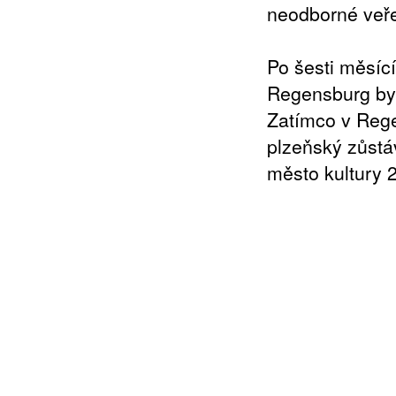
neodborné veřej
Po šesti měsíc
Regensburg by
Zatímco v Rege
plzeňský zůstá
město kultury 