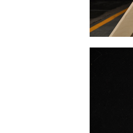
kolem které se motáš (GALERIE
ARS)
2011
Ohlasy entropie (GALERIE
KRITIKŮ)
2010
Velké ambice (GALERIE PŮDA)