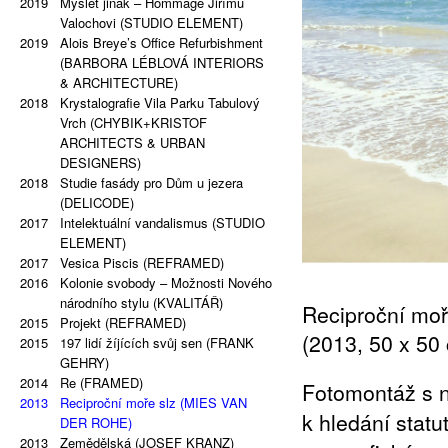
2015
2019
kopie kopie.
Asociativní utkání
Myslet jinak – Hommage Jiřímu
2020
2015
Palindrom: Repetitivní malby
(B)ollywood – Pozice výchozí
Valochovi (STUDIO ELEMENT)
2019
2014
2019
Black Eye
Handicap na 9
Alois Breye’s Office Refurbishment
2019
2014
The Eye Is Black
Smrt filozofie: Slavoji, vím co jsi
(BARBORA LÉBLOVÁ INTERIORS
2018
Lorem Ipsum
dělal loňské léto
& ARCHITECTURE)
2017
2014
2018
Výběr ze svislé tvorby
Příliš nekonkrétní informace
Krystalografie Vila Parku Tabulový
2016
2012
Za obrazem
Pole Position
Vrch (CHYBIK+KRISTOF
2016
2012
After Effects
Mělké
ARCHITECTS & URBAN
2015
2011
Porn Star Selection
17 bodů
DESIGNERS)
2015
2011
2018
Primer 2
Dvě řešení jednoho problému
Studie fasády pro Dům u jezera
2014
2011
Podmalby
V nejhnusnějším rohu nejkrásnější
(DELICODE)
2014
2017
Vlevo a vpravo od středu
galerie
Intelektuální vandalismus (STUDIO
2014
2011
Překrásná místa, vzpomínky na
Vpravo od výstavní síně
ELEMENT)
2011
2017
nejošklivější příběhy
Kustodka
Vesica Piscis (REFRAMED)
2014
2011
2016
Co je autismus?
Nenecháme se zlomit
Kolonie svobody – Možnosti Nového
2013
2011
Gravitace?
Prague Contemporary
národního stylu (KVALITÁŘ)
Reciproční mo
2013
2011
2015
Hyperhybridy
Přál bych si znovu nebýt
Projekt (REFRAMED)
(2013, 50 x 50 
2013
2015
(B)ollywood
osamoceným komunistou
197 lidí žíjících svůj sen (FRANK
2012
2011
Č. 23-27
Nakupuji, tedy jsem
GEHRY)
2012
2010
2014
Směna
Máš na to
Re (FRAMED)
Fotomontáž s 
2011
2010
2013
Trikolóra
Lampa – Friedrich Nietzsche
Reciproční moře slz (MIES VAN
k hledání statut
2011
Super End
k multikulturalismu
DER ROHE)
2010
2010
2013
Vzorníky
1:150 000
Zemědělská (JOSEF KRANZ)